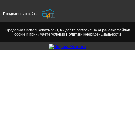
Адрес местонахождения юридического лица
:
281б
Продвижение сайта –
ФИО, руководителя
Директор Вайг
Продолжая использовать сайт, вы даёте согласие на обработку
файлов
cookie
и принимаете условия
Политики конфиденциальности