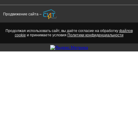
Продвижение сайта –
Адрес местонахождения юридического лица:
656023, г. Барна
Продолжая использовать сайт, вы даёте согласие на обработку
файлов
cookie
и принимаете условия
Политики конфиденциальности
ФИО, руководителя
Мацкевич Алекс